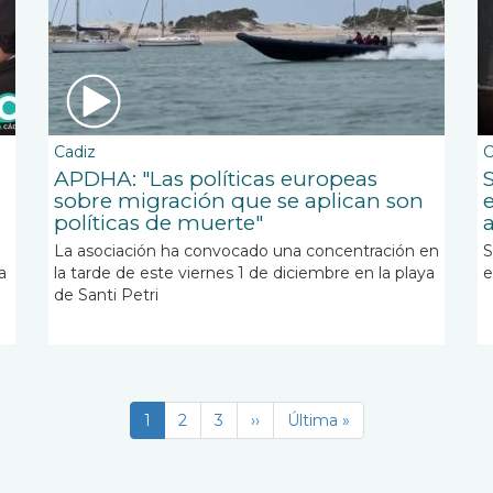
Cadiz
C
APDHA: "Las políticas europeas
sobre migración que se aplican son
políticas de muerte"
La asociación ha convocado una concentración en
S
a
la tarde de este viernes 1 de diciembre en la playa
e
de Santi Petri
Página
1
Page
2
Page
3
Siguiente
››
Última
Última »
actual
página
página