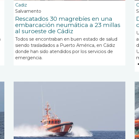
Cadiz
C
Salvamento
S
Rescatados 30 magrebíes en una
embarcación neumática a 23 millas
al suroeste de Cádiz
U
a
Todos se encontraban en buen estado de salud
a
siendo trasladados a Puerto América, en Cádiz
d
donde han sido atendidos por los servicios de
U
emergencia.
m