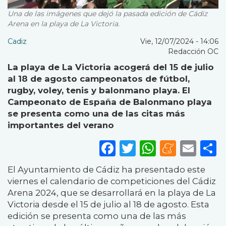
Una de las imágenes que dejó la pasada edición de Cádiz
Arena en la playa de La Victoria.
Cadiz
Vie, 12/07/2024 - 14:06
Redacción OC
La playa de La Victoria acogerá del 15 de julio
al 18 de agosto campeonatos de fútbol,
rugby, voley, tenis y balonmano playa. El
Campeonato de España de Balonmano playa
se presenta como una de las citas más
importantes del verano
Facebook
Twitter
WhatsA
Mene
Ema
S
El Ayuntamiento de Cádiz ha presentado este
viernes el calendario de competiciones del Cádiz
Arena 2024, que se desarrollará en la playa de La
Victoria desde el 15 de julio al 18 de agosto. Esta
edición se presenta como una de las más