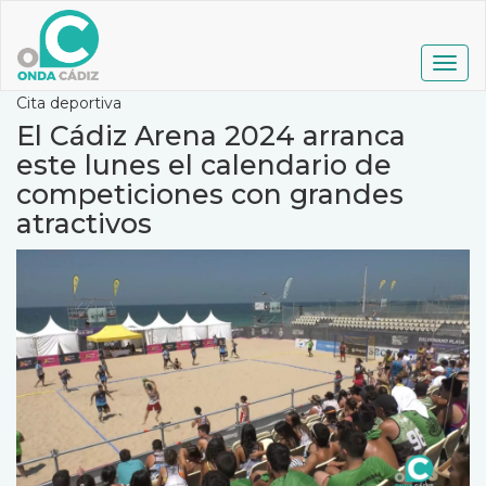
Pasar
al
contenido
Togg
principal
navig
Cita deportiva
El Cádiz Arena 2024 arranca
este lunes el calendario de
competiciones con grandes
atractivos