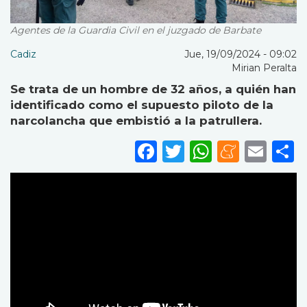
Agentes de la Guardia Civil en el juzgado de Barbate
Cadiz
Jue, 19/09/2024 - 09:02
Mirian Peralta
Se trata de un hombre de 32 años, a quién han
identificado como el supuesto piloto de la
narcolancha que embistió a la patrullera.
Facebook
Twitter
WhatsA
Mene
Ema
S