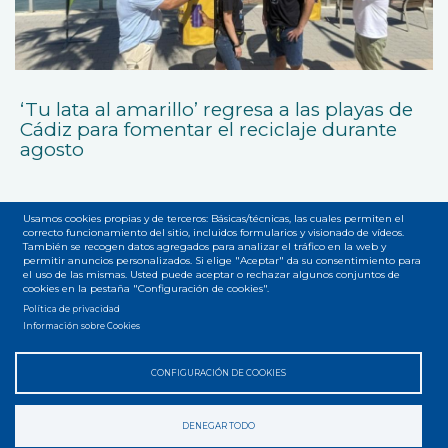
‘Tu lata al amarillo’ regresa a las playas de
Cádiz para fomentar el reciclaje durante
agosto
Usamos cookies propias y de terceros: Básicas/técnicas, las cuales permiten el
correcto funcionamiento del sitio, incluidos formularios y visionado de vídeos.
También se recogen datos agregados para analizar el tráfico en la web y
permitir anuncios personalizados. Si elige "Aceptar" da su consentimiento para
el uso de las mismas. Usted puede aceptar o rechazar algunos conjuntos de
cookies en la pestaña "Configuración de cookies".
Accesibilidad
Privacidad
Legal
Cookies
Mapa web
Menú
Política de privacidad
Información sobre Cookies
del
pie
CONFIGURACIÓN DE COOKIES
DENEGAR TODO