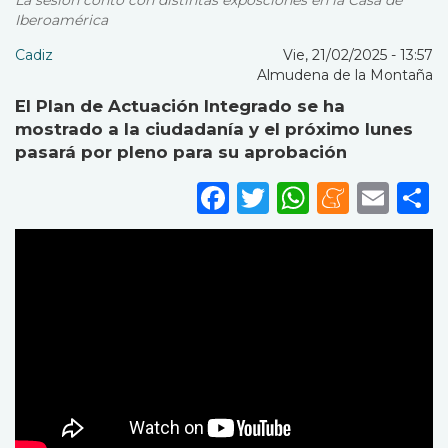
La sesión contó con distintas exposciones en la Casa de
Iberoamérica
Cadiz
Vie, 21/02/2025 - 13:57
Almudena de la Montaña
El Plan de Actuación Integrado se ha
mostrado a la ciudadanía y el próximo lunes
pasará por pleno para su aprobación
Facebook
Twitter
WhatsA
Mene
Ema
S