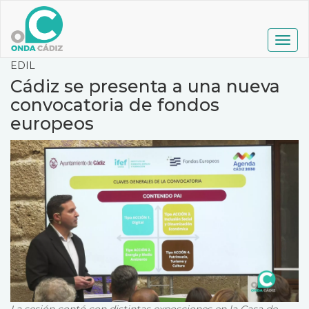
Pasar
al
contenido
Togg
principal
navig
EDIL
Cádiz se presenta a una nueva
convocatoria de fondos
europeos