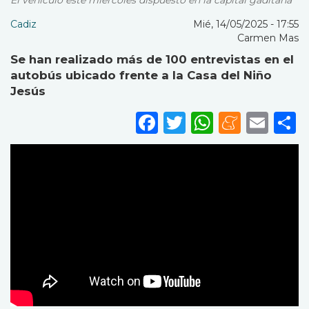
El vehículo este miércoles dispuesto en la capital gaditana
Cadiz
Mié, 14/05/2025 - 17:55
Carmen Mas
Se han realizado más de 100 entrevistas en el
autobús ubicado frente a la Casa del Niño
Jesús
Facebook
Twitter
WhatsA
Mene
Ema
S