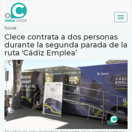
Pasar
al
contenido
Togg
principal
navig
Social
Clece contrata a dos personas
durante la segunda parada de la
ruta ‘Cádiz Emplea’