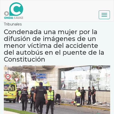
Pasar
al
contenido
Togg
principal
navig
Tribunales
Condenada una mujer por la
difusión de imágenes de un
menor víctima del accidente
del autobús en el puente de la
Constitución