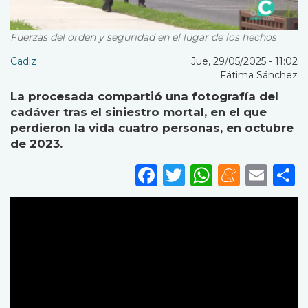
Fuerzas del orden y seguridad en el lugar de los hechos
Cadiz
Jue, 29/05/2025 - 11:02
Fátima Sánchez
La procesada compartió una fotografía del
cadáver tras el siniestro mortal, en el que
perdieron la vida cuatro personas, en octubre
de 2023.
Facebook
Twitter
WhatsA
Mene
Ema
S