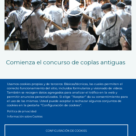
Comienza el concurso de coplas antiguas
Usamos cookies propias y de terceros: Básicas/técnicas, las cuales permiten el
correcto funcionamiento del sitio, incluidos formularios y visionado de vídeos.
También se recogen datos agregados para analizar el tráfico en la web y
permitir anuncios personalizados. Si elige "Aceptar" da su consentimiento para
el uso de las mismas. Usted puede aceptar o rechazar algunos conjuntos de
Accesibilidad
Privacidad
Legal
Cookies
Mapa web
cookies en la pestaña "Configuración de cookies".
Menú
Política de privacidad
Información sobre Cookies
del
pie
CONFIGURACIÓN DE COOKIES