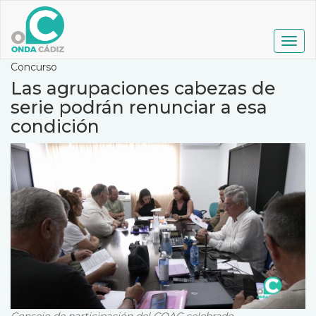
Pasar
al
contenido
Togg
principal
navig
Concurso
Las agrupaciones cabezas de
serie podrán renunciar a esa
condición