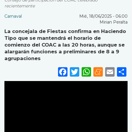
Consejo de participación del COAC celebrado
recientemente
Carnaval
Mié, 18/06/2025 - 06:00
Mirian Peralta
La concejala de Fiestas confirma en Haciendo
Tipo que se mantendrá el horario de
comienzo del COAC a las 20 horas, aunque se
alargarán funciones a preliminares de 8 a 9
agrupaciones
Facebook
Twitter
WhatsA
Mene
Ema
S