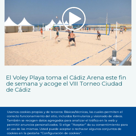
El Voley Playa toma el Cádiz Arena este fin
de semana y acoge el VIII Torneo Ciudad
de Cádiz
Usamos cookies propias y de terceros: Básicas/técnicas, las cuales permiten el
correcto funcionamiento del sitio, incluidos formularios y visionado de vídeos.
También se recogen datos agregados para analizar el tráfico en la web y
permitir anuncios personalizados. Si elige "Aceptar" da su consentimiento para
el uso de las mismas. Usted puede aceptar o rechazar algunos conjuntos de
Accesibilidad
Privacidad
Legal
Cookies
Mapa web
cookies en la pestaña "Configuración de cookies".