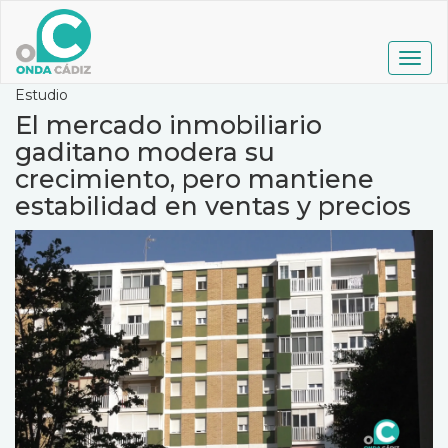
Pasar
al
contenido
Togg
principal
navig
Estudio
El mercado inmobiliario
gaditano modera su
crecimiento, pero mantiene
estabilidad en ventas y precios