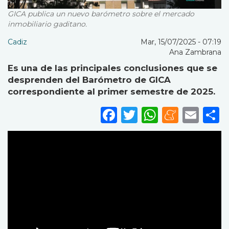
GICA publica un nuevo barómetro sobre el mercado
inmobiliario gaditano.
Cadiz
Mar, 15/07/2025 - 07:19
Ana Zambrana
Es una de las principales conclusiones que se
desprenden del Barómetro de GICA
correspondiente al primer semestre de 2025.
Facebook
Twitter
WhatsA
Mene
Ema
S