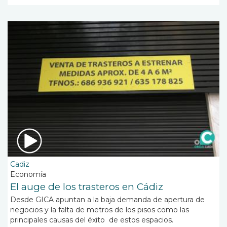
Cadiz
Economía
El auge de los trasteros en Cádiz
Desde GICA apuntan a la baja demanda de apertura de
negocios y la falta de metros de los pisos como las
principales causas del éxito de estos espacios.