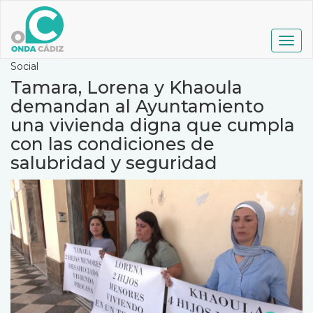
Pasar
al
contenido
Togg
principal
navig
Social
Tamara, Lorena y Khaoula
demandan al Ayuntamiento
una vivienda digna que cumpla
con las condiciones de
salubridad y seguridad