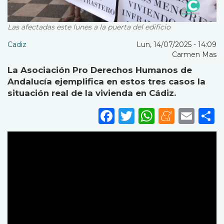
Las afectadas este lunes a la puerta del edificio
Cadiz
Lun, 14/07/2025 - 14:09
Carmen Mas
La Asociación Pro Derechos Humanos de
Andalucía ejemplifica en estos tres casos la
situación real de la vivienda en Cádiz.
Facebook
Twitter
WhatsA
Mene
Ema
S