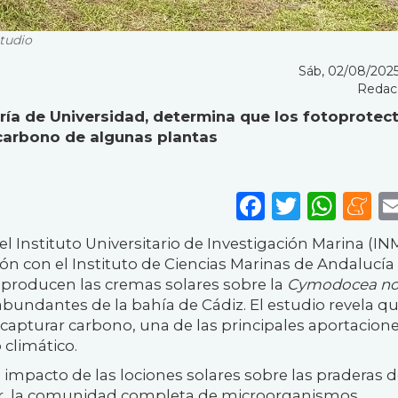
studio
Sáb, 02/08/2025
Redac
ería de Universidad, determina que los fotoprotec
 carbono de algunas plantas
Faceboo
Twitte
Wha
M
el Instituto Universitario de Investigación Marina (I
ión con el Instituto de Ciencias Marinas de Andalucía
 producen las cremas solares sobre la
Cymodocea n
bundantes de la bahía de Cádiz. El estudio revela qu
 capturar carbono, una de las principales aportacion
 climático.
l impacto de las lociones solares sobre las praderas d
cir, la comunidad completa de microorganismos.