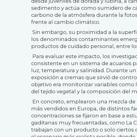
desde juveniles de dorada y lubina, a ca
sedimento y actúa como sumidero de ca
carbono de la atmósfera durante la fotos
frente al cambio climático.
Sin embargo, su proximidad a la superfi
los denominados contaminantes emerge
productos de cuidado personal, entre lo
Para evaluar este impacto, los investi
consistente en un sistema de acuarios p
luz, temperatura y salinidad. Durante un
exposición a cremas que sirvió de control
objetivo era monitorizar variables como l
del tejido vegetal y la composición del 
En concreto, emplearon una mezcla de c
más vendidos en Europa, de distintos fac
concentraciones se fijaron en base a est
gaditanas muy frecuentadas, como La C
trabajan con un producto o solo ciertos 
el escenario más realista posible, donde