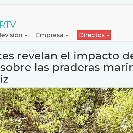
 RTV
levisión
Empresa
Directos
ces revelan el impacto d
 sobre las praderas mari
iz