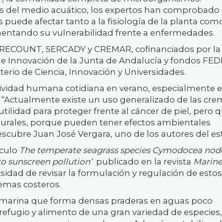
es del medio acuático, los expertos han comprobado 
puede afectar tanto a la fisiología de la planta como
umentando su vulnerabilidad frente a enfermedades.
s RECOUNT, SERCADY y CREMAR, cofinanciados por la
n e Innovación de la Junta de Andalucía y fondos FED
terio de Ciencia, Innovación y Universidades.
tividad humana cotidiana en verano, especialmente 
a. “Actualmente existe un uso generalizado de las cr
utilidad para proteger frente al cáncer de piel, pero 
urales, porque pueden tener efectos ambientales
Descubre Juan José Vergara, uno de los autores del es
ículo
The temperate seagrass species Cymodocea nod
to sunscreen pollution’
publicado en la revista
Marin
esidad de revisar la formulación y regulación de estos
emas costeros.
marina que forma densas praderas en aguas poco
refugio y alimento de una gran variedad de especies,