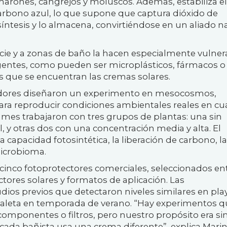
marones, cangrejos y moluscos. Además, estabiliza el
rbono azul, lo que supone que captura dióxido de
íntesis y lo almacena, convirtiéndose en un aliado n
cie y a zonas de baño la hacen especialmente vulner
ntes, como pueden ser microplásticos, fármacos o
s que se encuentran las cremas solares.
gadores diseñaron un experimento en mesocosmos,
ara reproducir condiciones ambientales reales en cu
 mes trabajaron con tres grupos de plantas: una sin
, y otras dos con una concentración media y alta. El
a capacidad fotosintética, la liberación de carbono, l
microbioma.
inco fotoprotectores comerciales, seleccionados ent
tores solares y formatos de aplicación. Las
udios previos que detectaron niveles similares en pla
aleta en temporada de verano. “Hay experimentos q
componentes o filtros, pero nuestro propósito era s
 cada bañista usa una crema diferente”, explica Mari