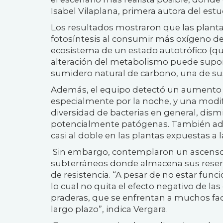
Isabel Vilaplana, primera autora del estu
Los resultados mostraron que las planta
fotosíntesis al consumir más oxígeno d
ecosistema de un estado autotrófico (que
alteración del metabolismo puede supon
sumidero natural de carbono, una de sus
Además, el equipo detectó un aumento en
especialmente por la noche, y una modi
diversidad de bacterias en general, dism
potencialmente patógenas. También advir
casi al doble en las plantas expuestas a
Sin embargo, contemplaron un ascenso si
subterráneos donde almacena sus reserv
de resistencia. “A pesar de no estar func
lo cual no quita el efecto negativo de l
praderas, que se enfrentan a muchos fa
largo plazo”, indica Vergara.