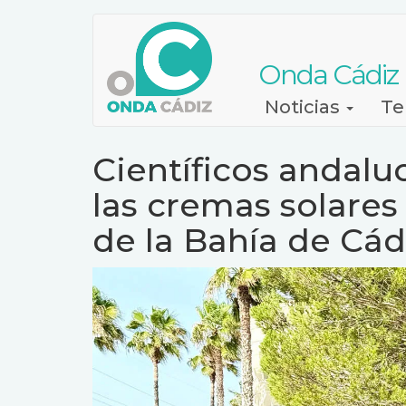
Pasar
al
contenido
Onda Cádiz
principal
Navegación
Noticias
Te
principal
Científicos andalu
las cremas solares
de la Bahía de Cád