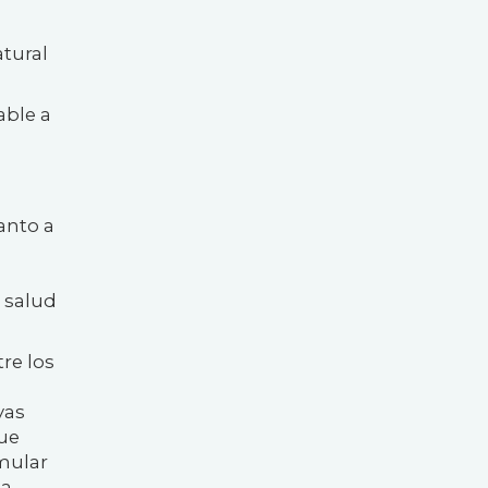
atural
able a
anto a
a salud
re los
yas
ue
imular
na