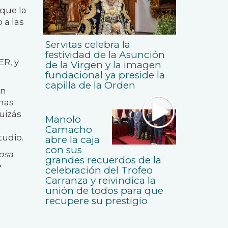
que la
 a las
Servitas celebra la
festividad de la Asunción
ER, y
de la Virgen y la imagen
fundacional ya preside la
capilla de la Orden
en
emas
quizás
Manolo
Camacho
tudio.
abre la caja
con sus
osa
grandes recuerdos de la
e
celebración del Trofeo
Carranza y reivindica la
unión de todos para que
recupere su prestigio