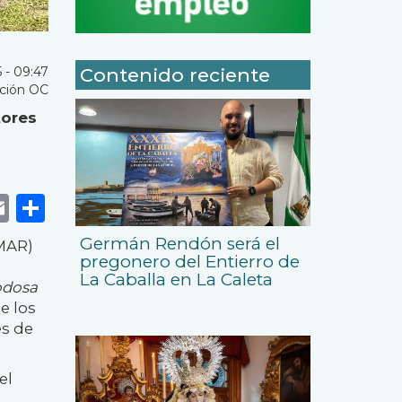
 - 09:47
Contenido reciente
ción OC
tores
k
r
tsApp
eneame
Email
Share
Germán Rendón será el
NMAR)
pregonero del Entierro de
La Caballa en La Caleta
odosa
e los
es de
el