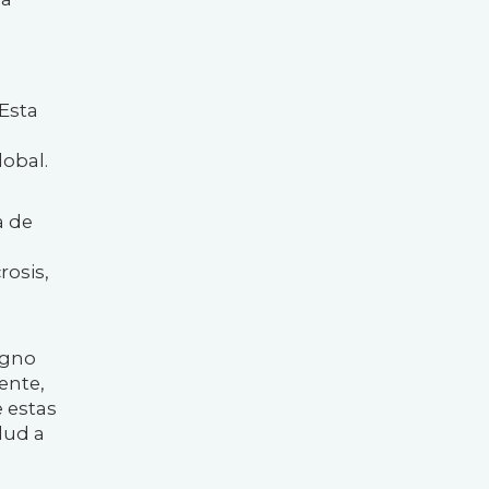
 Esta
lobal.
a de
rosis,
igno
ente,
e estas
lud a