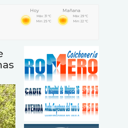
Hoy
Mañana
Máx: 31 ºC
Máx: 29 ºC
Min: 25 ºC
Min: 22 ºC
e
nas