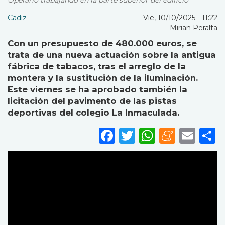
Operario trabajando en la parte superior del edificio
Cadiz
Vie, 10/10/2025 - 11:22
Mirian Peralta
Con un presupuesto de 480.000 euros, se
trata de una nueva actuación sobre la antigua
fábrica de tabacos, tras el arreglo de la
montera y la sustitución de la iluminación.
Este viernes se ha aprobado también la
licitación del pavimento de las pistas
deportivas del colegio La Inmaculada.
Facebook
Twitter
WhatsA
Mene
Ema
S