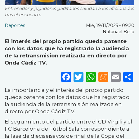
Entrenador y jugadores gaditanos saludan a los aficionados
tras el encuentro
Deportes
Mié, 19/11/2025 - 09:20
Natanael Bello
El interés del propio partido queda patente
con los datos que ha registrado la audiencia
de la retransmisión realizada en directo por
Onda Cádiz TV.
Facebook
Twitter
WhatsA
Mene
Ema
S
La importancia y el interés del propio partido
queda patente con los datos que ha registrado
la audiencia de la retransmisión realizada en
directo por Onda Cádiz TV.
El seguimiento del partido entre el CD Virgili y el
FC Barcelona de Fútbol Sala correspondiente a
la fase de dieciseisavos de final de la Copa del