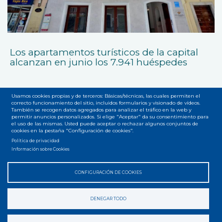
Los apartamentos turísticos de la capital
alcanzan en junio los 7.941 huéspedes
Usamos cookies propias y de terceros: Básicas/técnicas, las cuales permiten el
correcto funcionamiento del sitio, incluidos formularios y visionado de vídeos.
También se recogen datos agregados para analizar el tráfico en la web y
permitir anuncios personalizados. Si elige "Aceptar" da su consentimiento para
el uso de las mismas. Usted puede aceptar o rechazar algunos conjuntos de
cookies en la pestaña "Configuración de cookies".
Accesibilidad
Privacidad
Legal
Cookies
Mapa web
Menú
Política de privacidad
Información sobre Cookies
del
pie
CONFIGURACIÓN DE COOKIES
DENEGAR TODO