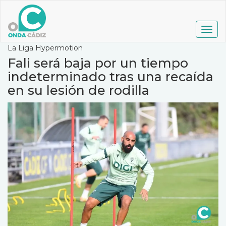
Pasar
al
contenido
Togg
principal
navig
La Liga Hypermotion
Fali será baja por un tiempo
indeterminado tras una recaída
en su lesión de rodilla