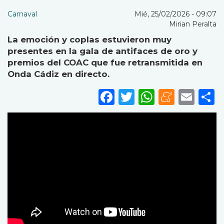
Carnaval
Mié, 25/02/2026 - 09:07
Mirian Peralta
La emoción y coplas estuvieron muy
presentes en la gala de antifaces de oro y
premios del COAC que fue retransmitida en
Onda Cádiz en directo.
Facebook
Twitter
WhatsA
Mene
Ema
S