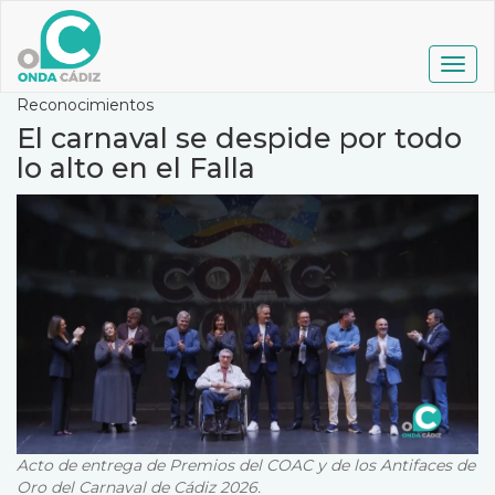
Pasar
al
contenido
Togg
principal
navig
Reconocimientos
El carnaval se despide por todo
lo alto en el Falla
Acto de entrega de Premios del COAC y de los Antifaces de
Oro del Carnaval de Cádiz 2026.