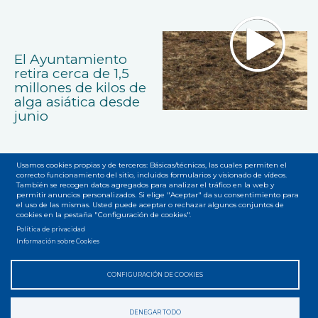
El Ayuntamiento
retira cerca de 1,5
millones de kilos de
alga asiática desde
junio
Usamos cookies propias y de terceros: Básicas/técnicas, las cuales permiten el
correcto funcionamiento del sitio, incluidos formularios y visionado de vídeos.
También se recogen datos agregados para analizar el tráfico en la web y
permitir anuncios personalizados. Si elige "Aceptar" da su consentimiento para
el uso de las mismas. Usted puede aceptar o rechazar algunos conjuntos de
cookies en la pestaña "Configuración de cookies".
Accesibilidad
Privacidad
Legal
Cookies
Mapa web
Menú
Política de privacidad
Información sobre Cookies
del
pie
CONFIGURACIÓN DE COOKIES
DENEGAR TODO