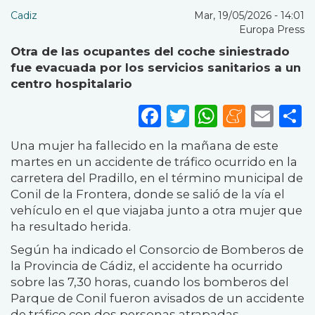
Cadiz
Mar, 19/05/2026 - 14:01
Europa Press
Otra de las ocupantes del coche siniestrado
fue evacuada por los servicios sanitarios a un
centro hospitalario
Facebook
Twitter
WhatsA
Mene
Ema
S
Una mujer ha fallecido en la mañana de este
martes en un accidente de tráfico ocurrido en la
carretera del Pradillo, en el término municipal de
Conil de la Frontera, donde se salió de la vía el
vehículo en el que viajaba junto a otra mujer que
ha resultado herida.
Según ha indicado el Consorcio de Bomberos de
la Provincia de Cádiz, el accidente ha ocurrido
sobre las 7,30 horas, cuando los bomberos del
Parque de Conil fueron avisados de un accidente
de tráfico con dos personas atrapadas.