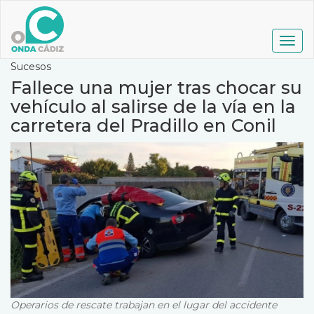
Pasar
al
contenido
Togg
principal
navig
Sucesos
Fallece una mujer tras chocar su
vehículo al salirse de la vía en la
carretera del Pradillo en Conil
Operarios de rescate trabajan en el lugar del accidente