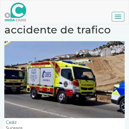
Pasar
al
contenido
Togg
principal
navig
accidente de trafico
Cadiz
Sucesos