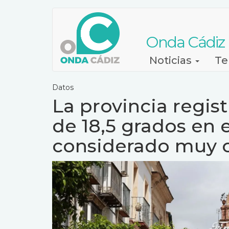
Pasar
al
contenido
Onda Cádiz
principal
Navegación
Noticias
Te
principal
Datos
La provincia regi
de 18,5 grados en e
considerado muy c