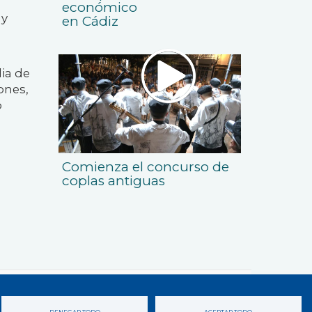
económico
uy
en Cádiz
ia de
ones,
o
Comienza el concurso de
coplas antiguas