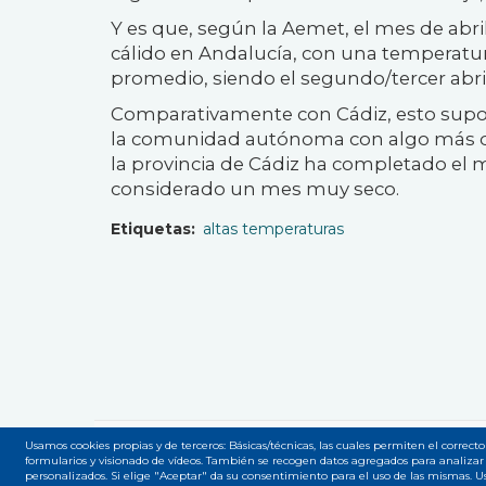
Y es que, según la Aemet, el mes de abr
cálido en Andalucía, con una temperatur
promedio, siendo el segundo/tercer abri
Comparativamente con Cádiz, esto supon
la comunidad autónoma con algo más de 
la provincia de Cádiz ha completado el m
considerado un mes muy seco.
Etiquetas
altas temperaturas
Usamos cookies propias y de terceros: Básicas/técnicas, las cuales permiten el correcto
formularios y visionado de vídeos. También se recogen datos agregados para analizar 
Accesibilidad
Privacidad
Legal
Cookies
Mapa
personalizados. Si elige "Aceptar" da su consentimiento para el uso de las mismas. 