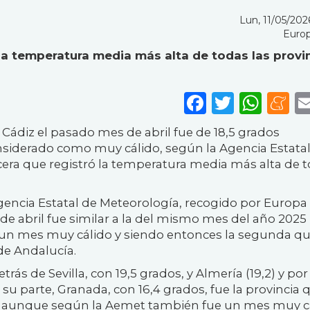
Lun, 11/05/2026
Europ
ó la temperatura media más alta de todas las provi
Faceboo
Twitte
Wha
M
Cádiz el pasado mes de abril fue de 18,5 grados
nsiderado como muy cálido, según la Agencia Estata
cera que registró la temperatura media más alta de 
encia Estatal de Meteorología, recogido por Europa 
de abril fue similar a la del mismo mes del año 2025 
un mes muy cálido y siendo entonces la segunda q
de Andalucía.
trás de Sevilla, con 19,5 grados, y Almería (19,2) y por
r su parte, Granada, con 16,4 grados, fue la provincia 
a, aunque según la Aemet también fue un mes muy cá