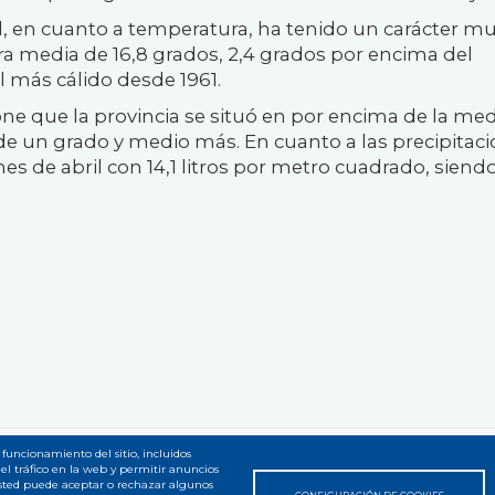
il, en cuanto a temperatura, ha tenido un carácter m
a media de 16,8 grados, 2,4 grados por encima del
l más cálido desde 1961.
e que la provincia se situó en por encima de la med
un grado y medio más. En cuanto a las precipitaci
es de abril con 14,1 litros por metro cuadrado, siend
 funcionamiento del sitio, incluidos
el tráfico en la web y permitir anuncios
 web
Usted puede aceptar o rechazar algunos