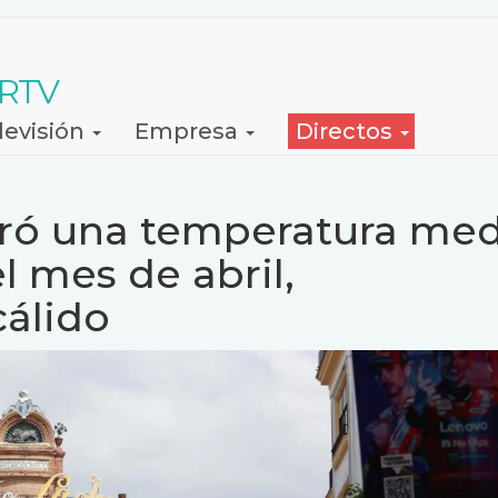
 RTV
levisión
Empresa
Directos
stró una temperatura me
l mes de abril,
álido