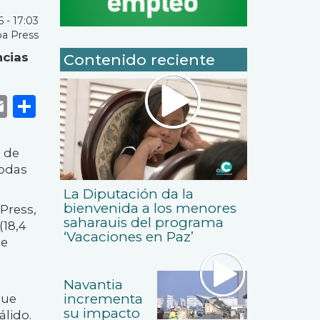
 - 17:03
a Press
ncias
Contenido reciente
k
r
tsApp
eneame
Email
Share
l de
todas
La Diputación da la
bienvenida a los menores
Press,
saharauis del programa
(18,4
‘Vacaciones en Paz’
ue
Navantia
incrementa
que
su impacto
lido.