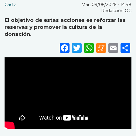
Cadiz
Mar, 09/06/2026 - 14:48
Redacción OC
El objetivo de estas acciones es reforzar las
reservas y promover la cultura de la
donación.
Facebook
Twitter
WhatsA
Mene
Ema
S