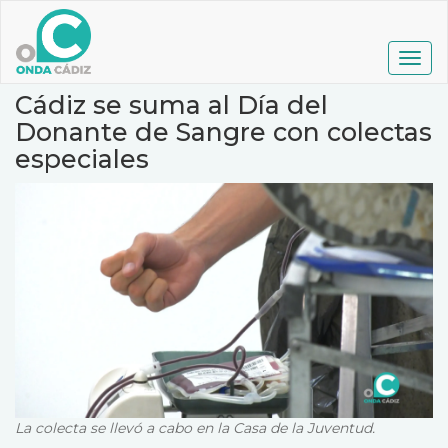
Pasar
al
contenido
Togg
principal
navig
Cádiz se suma al Día del
Donante de Sangre con colectas
especiales
La colecta se llevó a cabo en la Casa de la Juventud.