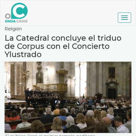
Pasar
al
contenido
Togg
principal
navig
Religión
La Catedral concluye el triduo
de Corpus con el Concierto
Ylustrado