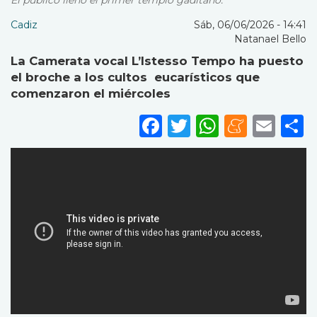
El público llenó el primer templo gaditano.
Cadiz
Sáb, 06/06/2026 - 14:41
Natanael Bello
La Camerata vocal L’Istesso Tempo ha puesto
el broche a los cultos eucarísticos que
comenzaron el miércoles
Facebook
Twitter
WhatsA
Mene
Ema
S