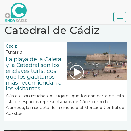
Pasar
al
contenido
Togg
principal
navig
Catedral de Cádiz
Cadiz
Turismo
La playa de la Caleta
y la Catedral son los
enclaves turísticos
que los gaditanos
más recomiendan a
los visitantes
Aún así, son muchos los lugares que forman parte de esta
lista de espacios representativos de Cádiz como la
Alameda, la maqueta de la ciudad o el Mercado Central de
Abastos