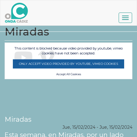
Pasar
al
contenido
Togg
principal
navig
Miradas
This content is blocked because video provided by youtube, vimeo
cookies have not been accepted.
ONLY ACCEPT VIDEO PROVIDED BY YOUTUBE, VIMEO COOKIES
Accept All Cookies
Miradas
Jue, 15/02/2024
-
Jue, 15/02/2024
Esta semana, en Miradas, por un lado