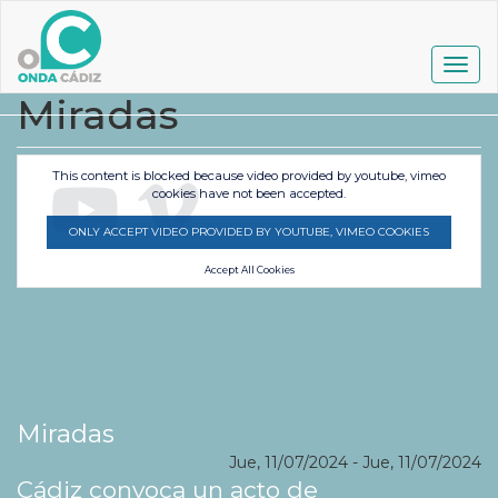
Pasar
al
contenido
Togg
principal
navig
Miradas
This content is blocked because video provided by youtube, vimeo
cookies have not been accepted.
ONLY ACCEPT VIDEO PROVIDED BY YOUTUBE, VIMEO COOKIES
Accept All Cookies
Miradas
Jue, 11/07/2024
-
Jue, 11/07/2024
Cádiz convoca un acto de