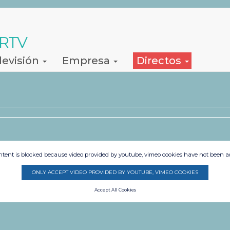
 RTV
levisión
Empresa
Directos
ntent is blocked because video provided by youtube, vimeo cookies have not been a
ONLY ACCEPT VIDEO PROVIDED BY YOUTUBE, VIMEO COOKIES
Accept All Cookies