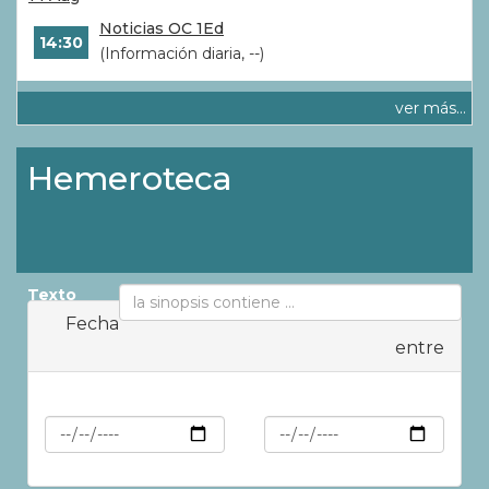
Noticias OC 1Ed
14:30
(Información diaria, --)
ver más...
Hemeroteca
Texto
Fecha
entre
Min
Max