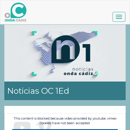
Pasar
al
contenido
Togg
principal
navig
Noticias OC 1Ed
This content is blocked because video provided by youtube, vimeo
cookies have not been accepted.