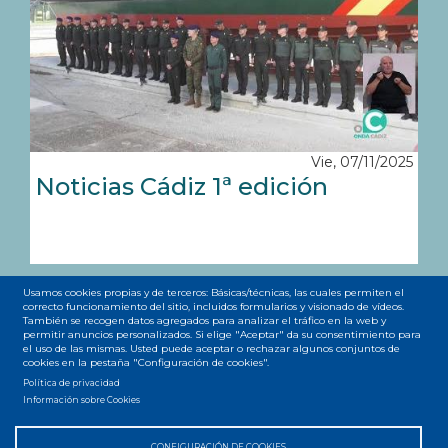
Vie, 07/11/2025
Noticias Cádiz 1ª edición
Usamos cookies propias y de terceros: Básicas/técnicas, las cuales permiten el
Paginación
correcto funcionamiento del sitio, incluidos formularios y visionado de vídeos.
Primera
« Primero
Página
‹‹
…
Page
2
Page
3
Page
4
Page
5
Página
6
Page
7
Page
8
También se recogen datos agregados para analizar el tráfico en la web y
permitir anuncios personalizados. Si elige "Aceptar" da su consentimiento para
página
anterior
actual
el uso de las mismas. Usted puede aceptar o rechazar algunos conjuntos de
Page
9
Page
10
…
Siguiente
››
Última
Último »
cookies en la pestaña "Configuración de cookies".
página
página
Política de privacidad
Información sobre Cookies
CONFIGURACIÓN DE COOKIES