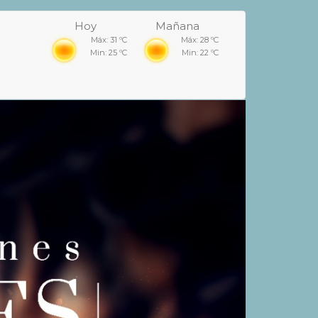
Hoy
Mañana
Máx: 31 ºC
Máx: 28 ºC
Min: 25 ºC
Min: 22 ºC