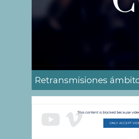
Retransmisiones ámbito
This content is blocked because vid
ONLY ACCEPT VID