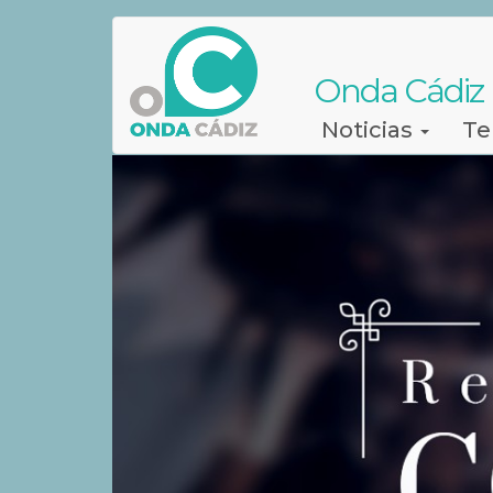
Pasar
al
contenido
Onda Cádiz
principal
Navegación
Noticias
Te
principal