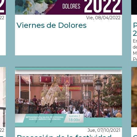
22
Vie, 08/04/2022
Viernes de Dolores
P
En
d
M
P
M
22
Jue, 07/10/2021