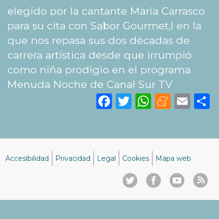
elegido por la cantante María Carrasco
para su cita con Sabor Gourmet,l en la
que nos repasa sus dos décadas de
carrera artística desde que irrumpió
como niña prodigio en el programa
Menuda Noche de Canal Sur TV
Facebook
Twitter
WhatsA
Mene
Ema
S
Accesibilidad
Privacidad
Legal
Cookies
Mapa web
Menú
del
pie