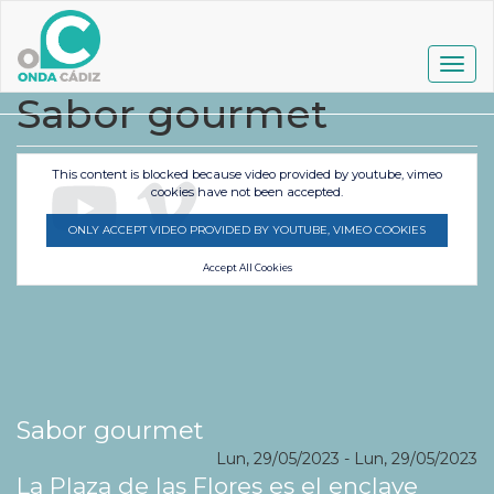
Pasar
al
contenido
Togg
principal
navig
Sabor gourmet
This content is blocked because video provided by youtube, vimeo
cookies have not been accepted.
ONLY ACCEPT VIDEO PROVIDED BY YOUTUBE, VIMEO COOKIES
Accept All Cookies
Sabor gourmet
Lun, 29/05/2023
-
Lun, 29/05/2023
La Plaza de las Flores es el enclave