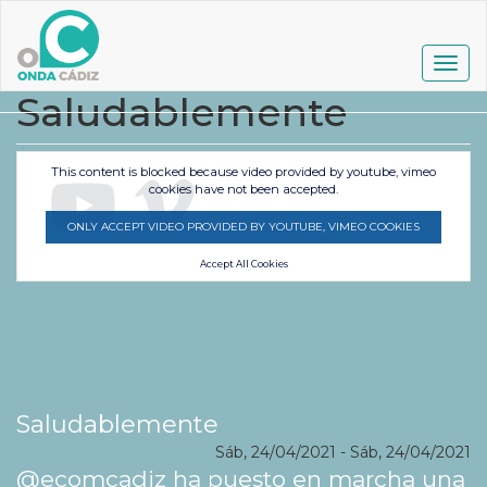
Pasar
al
contenido
Togg
principal
navig
Saludablemente
This content is blocked because video provided by youtube, vimeo
cookies have not been accepted.
ONLY ACCEPT VIDEO PROVIDED BY YOUTUBE, VIMEO COOKIES
Accept All Cookies
Saludablemente
Sáb, 24/04/2021
-
Sáb, 24/04/2021
@ecomcadiz ha puesto en marcha una