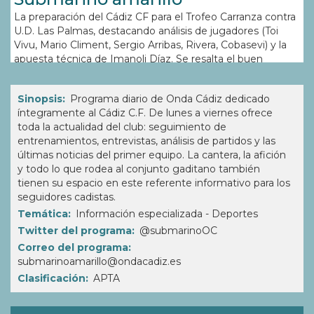
La preparación del Cádiz CF para el Trofeo Carranza contra
U.D. Las Palmas, destacando análisis de jugadores (Toi
Vivu, Mario Climent, Sergio Arribas, Rivera, Cobasevi) y la
apuesta técnica de Imanoli Díaz. Se resalta el buen
rendimiento reciente de Antónito Cordero y el homenaje
a Juanito Mariana. Intervinientes: * Rafael Contreras
Sinopsis
Programa diario de Onda Cádiz dedicado
(Vicepresidente del Cádiz CF) * Juan Lebrero (Miembro del
íntegramente al Cádiz C.F. De lunes a viernes ofrece
Área de Historia del Cádiz CF)
toda la actualidad del club: seguimiento de
entrenamientos, entrevistas, análisis de partidos y las
últimas noticias del primer equipo. La cantera, la afición
y todo lo que rodea al conjunto gaditano también
tienen su espacio en este referente informativo para los
seguidores cadistas.
Temática
Información especializada - Deportes
Twitter del programa
@submarinoOC
Correo del programa
submarinoamarillo@ondacadiz.es
Clasificación
APTA