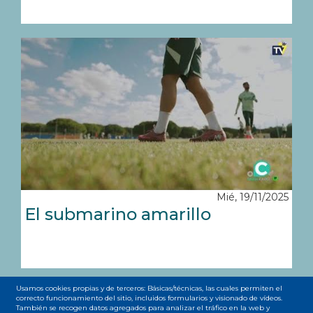
Mié, 19/11/2025
El submarino amarillo
Usamos cookies propias y de terceros: Básicas/técnicas, las cuales permiten el
Paginación
correcto funcionamiento del sitio, incluidos formularios y visionado de vídeos.
Primera
« Primero
Página
‹‹
Page
1
Page
2
Page
3
Page
4
Página
5
Page
6
Page
7
Page
8
También se recogen datos agregados para analizar el tráfico en la web y