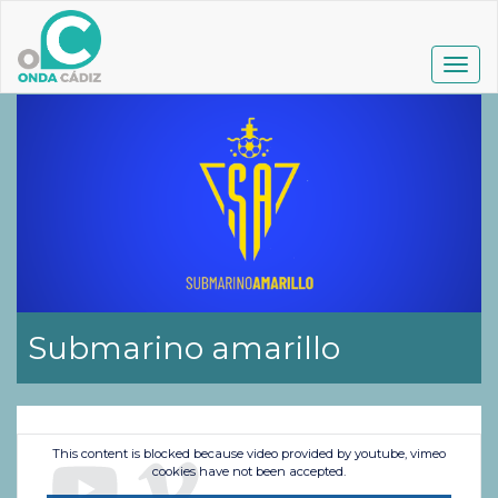
Pasar
al
contenido
Togg
principal
navig
Submarino amarillo
This content is blocked because video provided by youtube, vimeo
cookies have not been accepted.