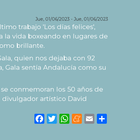
Jue, 01/06/2023
-
Jue, 01/06/2023
mo trabajo 'Los días felices',
a la vida boxeando en lugares de
omo brillante.
ala, quien nos dejaba con 92
sta, Gala sentía Andalucía como su
23 se conmemoran los 50 años de
divulgador artístico David
Facebook
Twitter
WhatsApp
Meneame
Email
Share