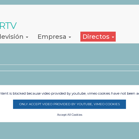
 RTV
levisión
Empresa
Directos
ntent is blocked because video provided by youtube, vimeo cookies have not been a
ONLY ACCEPT VIDEO PROVIDED BY YOUTUBE, VIMEO COOKIES
Accept All Cookies