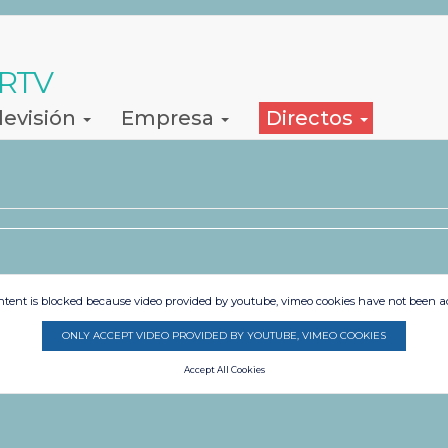
 RTV
levisión
Empresa
Directos
ntent is blocked because video provided by youtube, vimeo cookies have not been a
ONLY ACCEPT VIDEO PROVIDED BY YOUTUBE, VIMEO COOKIES
Accept All Cookies