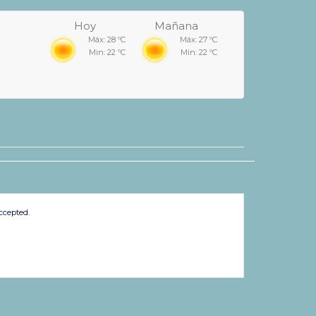
Hoy
Mañana
Máx: 28 ºC
Máx: 27 ºC
Min: 22 ºC
Min: 22 ºC
ccepted.