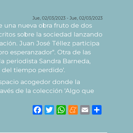
Jue, 02/03/2023
-
Jue, 02/03/2023
e una nueva obra fruto de dos
scritos sobre la sociedad lanzando
ción. Juan José Téllez participa
ro esperanzador". Otra de las
la periodista Sandra Barneda,
s del tiempo perdido'.
espacio acogedor donde la
ravés de la colección 'Algo que
Facebook
Twitter
WhatsApp
Meneame
Email
Share