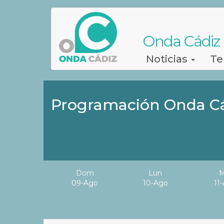
Pasar
al
contenido
Onda Cádiz
principal
Navegación
Noticias
Te
principal
Programación Onda Cád
Dom
Lun
M
09-Ago
10-Ago
11