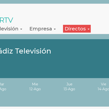
 RTV
levisión
Empresa
Directos
iz Televisión
ar
Mie
Jue
Vie
-Ago
12-Ago
13-Ago
14-Ag