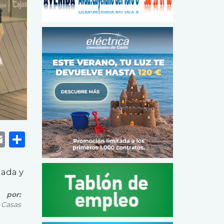
k
r
tsApp
eneame
Email
Share
lada y
por
 Casas