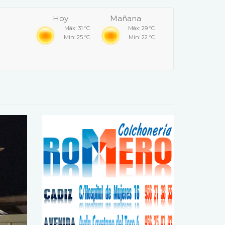
Hoy
Mañana
Máx: 31 ºC
Máx: 29 ºC
Min: 25 ºC
Min: 22 ºC