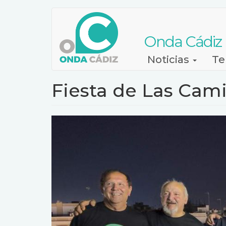
Pasar
al
contenido
Onda Cádiz
principal
Navegación
Noticias
Te
principal
Fiesta de Las Cam