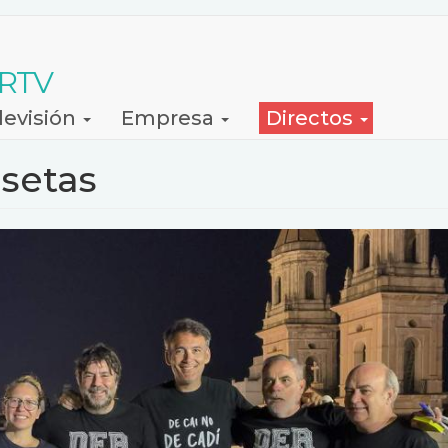
 RTV
levisión
Empresa
Directos
isetas