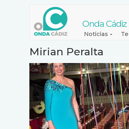
Pasar
al
contenido
Onda Cádiz
principal
Navegación
Noticias
Te
principal
Mirian Peralta