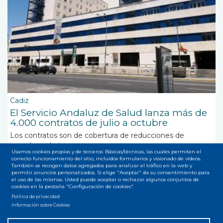
Cadiz
El Servicio Andaluz de Salud lanza más de
4.000 contratos de julio a octubre
Los contratos son de cobertura de reducciones de
jornadas y de tres meses o menos
Usamos cookies propias y de terceros: Básicas/técnicas, las cuales permiten el
correcto funcionamiento del sitio, incluidos formularios y visionado de vídeos.
También se recogen datos agregados para analizar el tráfico en la web y
permitir anuncios personalizados. Si elige "Aceptar" da su consentimiento para
el uso de las mismas. Usted puede aceptar o rechazar algunos conjuntos de
cookies en la pestaña "Configuración de cookies".
Política de privacidad
Suscribirse a contratos
Información sobre Cookies