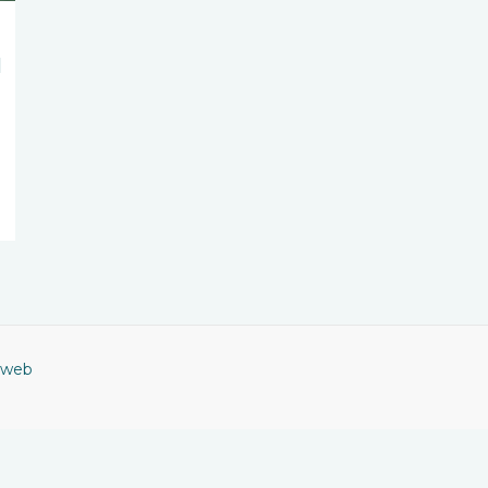
l
 web