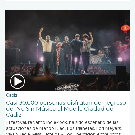
Cadiz
Casi 30.000 personas disfrutan del regreso
del No Sin Música al Muelle Ciudad de
Cádiz
El festival, reclamo indie-rock, ha sido escenario de las
actuaciones de Mando Diao, Los Planetas, Lori Meyers,
Viva Suecia, Miss Caffeina y Los Enemigos, entre otros