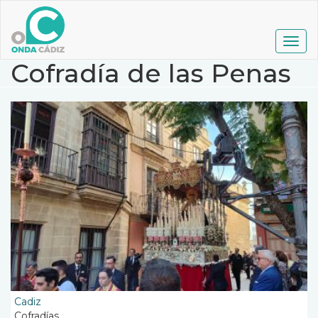
Pasar
al
contenido
Togg
principal
navig
Cofradía de las Penas
Cadiz
Cofradías