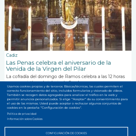
Cadiz
Las Penas celebra el aniversario de la
Venida de la Virgen del Pilar
La cofradía del domingo de Ramos celebra a las 12 horas
una eucaristía en la iglesia de San Lorenzo
Usamos cookies propias y de terceros: Básicas/técnicas, las cuales permiten el
correcto funcionamiento del sitio, incluidos formularios y visionado de vídeos.
También se recogen datos agregados para analizar el tráfico en la web y
permitir anuncios personalizados. Si elige "Aceptar" da su consentimiento para
el uso de las mismas. Usted puede aceptar o rechazar algunos conjuntos de
cookies en la pestaña "Configuración de cookies".
Política de privacidad
Suscribirse a Cofradía de las Penas
Información sobre Cookies
CONFIGURACIÓN DE COOKIES