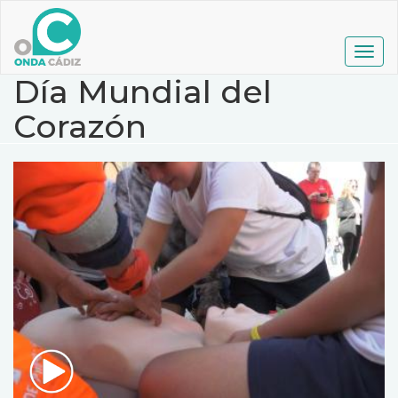
Pasar
al
contenido
Togg
principal
navig
Día Mundial del
Corazón