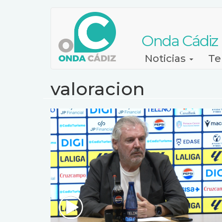
Pasar
al
contenido
Onda Cádiz
principal
Navegación
Noticias
Te
principal
valoracion