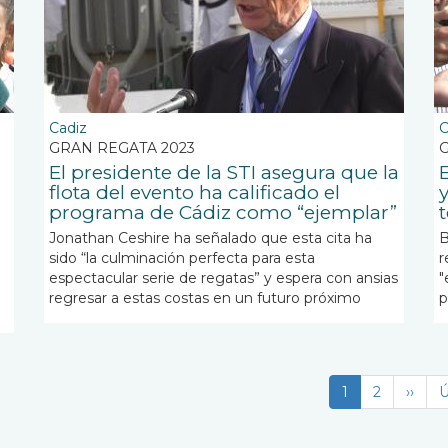
Cadiz
C
GRAN REGATA 2023
El presidente de la STI asegura que la
E
flota del evento ha calificado el
programa de Cádiz como “ejemplar”
Jonathan Ceshire ha señalado que esta cita ha
B
sido “la culminación perfecta para esta
r
espectacular serie de regatas” y espera con ansias
"
regresar a estas costas en un futuro próximo
p
Página
1
Page
2
Sigui
››
Ú
Ú
actual
págin
p