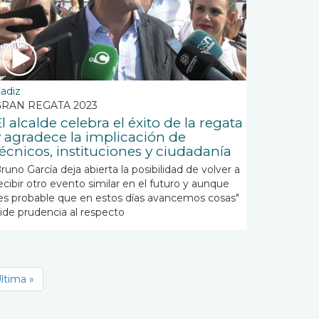
adiz
GRAN REGATA 2023
l alcalde celebra el éxito de la regata
y agradece la implicación de
técnicos, instituciones y ciudadanía
runo García deja abierta la posibilidad de volver a
ecibir otro evento similar en el futuro y aunque
es probable que en estos días avancemos cosas"
ide prudencia al respecto
ente
ltima
ltima »
a
ágina