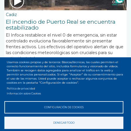
Cadiz
El incendio de Puerto Real se encuentra
estabilizado
El Infoca restablece el nivel 0 de emergencia, sin estar
controlado evoluciona favorablemente sin presentar
frentes activos. Los efectivos del operativo alertan de que
las condiciones meteorológicas son cruciales para su
extinción total.
Usamos cookies propias y de terceros: Básicas/técnicas, las cuales permiten el
correcto funcionamiento del sitio, incluidos formularios y visionado de vídeos.
También se recogen datos agregados para analizar el tráfico en la web y
permitir anuncios personalizados. Si elige "Aceptar" da su consentimiento para
el uso de las mismas. Usted puede aceptar o rechazar algunos conjuntos de
cookies en la pestaña "Configuración de cookies".
Política de privacidad
Suscribirse a Infoca
Información sobre Cookies
CONFIGURACIÓN DE COOKIES
Accesibilidad
Privacidad
Legal
Cookies
Mapa web
Menú
DENEGAR TODO