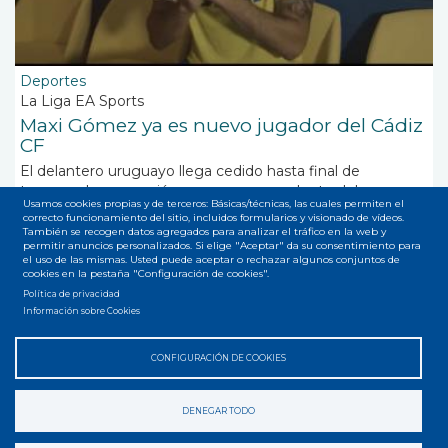
Deportes
La Liga EA Sports
Maxi Gómez ya es nuevo jugador del Cádiz
CF
El delantero uruguayo llega cedido hasta final de
temporada con opción a compra procedente del
Usamos cookies propias y de terceros: Básicas/técnicas, las cuales permiten el
Trabzonspor de la liga turca
correcto funcionamiento del sitio, incluidos formularios y visionado de vídeos.
También se recogen datos agregados para analizar el tráfico en la web y
permitir anuncios personalizados. Si elige "Aceptar" da su consentimiento para
el uso de las mismas. Usted puede aceptar o rechazar algunos conjuntos de
cookies en la pestaña "Configuración de cookies".
Política de privacidad
Suscribirse a Maxi Gomez
Información sobre Cookies
CONFIGURACIÓN DE COOKIES
Accesibilidad
Privacidad
Legal
Cookies
Mapa web
Menú
DENEGAR TODO