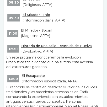
08:30
(Religiosos, APTA)
El Mirador - Info
09:30
(Información diaria, APTA)
El Mirador - Social
11:00
(Magacine, APTA)
Historia de una calle - Avenida de Huelva
12:30
(Divulgativo, APTA)
En este programa conoceremos la evolución
urbanística tan evidente que ha sufrido esta avenida
del extramuros gaditano.
El Escaparate
13:00
(Información especializada, APTA)
El recorrido se centra en destacar el valor de los dulces
tradicionales y las pastelerías artesanales en Cádiz,
comparando la experiencia con establecimientos
antiguos versus nuevos conceptos. Personas
intervinientes (sin cargo/empresa): Manuel Rosas, Santi,