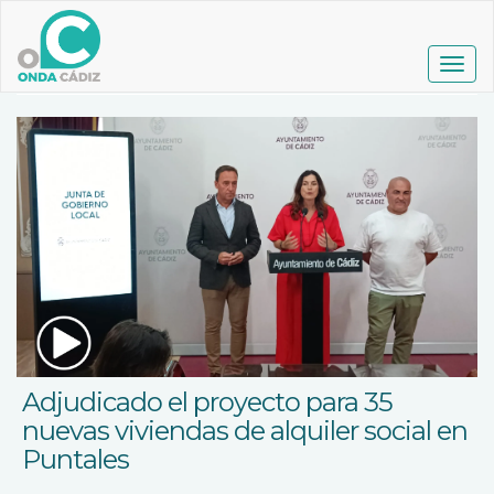
Pasar
al
contenido
Togg
principal
navig
Adjudicado el proyecto para 35
nuevas viviendas de alquiler social en
Puntales