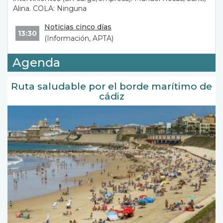
Alina. COLA: Ninguna
Noticias cinco días
13:30
(Información, APTA)
El Muelle
Agenda
14:30
(Información especializada, APTA)
Ruta saludable por el borde marítimo de
Más Deporte
cádiz
15:00
(Deportes, APTA)
ver más...