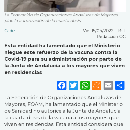
La Federación de Organizaciones Andaluzas de Mayores
pide la autorización de la cuarta dosis
Cadiz
Vie, 15/04/2022 - 13:11
Redacción OC
Esta entidad ha lamentado que el Ministerio
niegue este refuerzo de la vacuna contra la
Covid-19 para su administración por parte de
la Junta de Andalucía a los mayores que viven
en residencias
Facebook
Twitter
WhatsA
Mene
Ema
S
La Federación de Organizaciones Andaluzas de
Mayores, FOAM, ha lamentado que el Ministerio
de Sanidad no autorice a la Junta de Andalucía
la cuarta dosis de la vacuna a los mayores que
viven en residencias. Esta entidad considera que