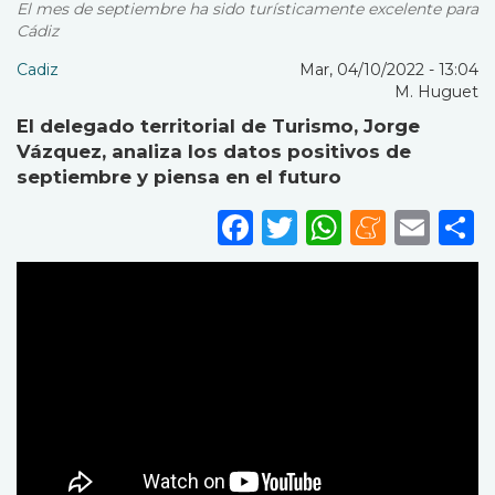
El mes de septiembre ha sido turísticamente excelente para
Cádiz
Cadiz
Mar, 04/10/2022 - 13:04
M. Huguet
El delegado territorial de Turismo, Jorge
Vázquez, analiza los datos positivos de
septiembre y piensa en el futuro
Facebook
Twitter
WhatsA
Mene
Ema
S