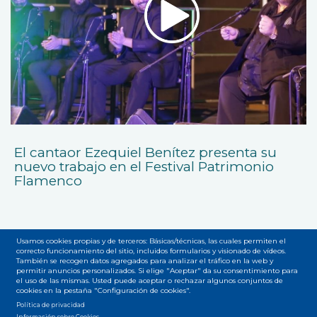
El cantaor Ezequiel Benítez presenta su
nuevo trabajo en el Festival Patrimonio
Flamenco
Usamos cookies propias y de terceros: Básicas/técnicas, las cuales permiten el
correcto funcionamiento del sitio, incluidos formularios y visionado de vídeos.
También se recogen datos agregados para analizar el tráfico en la web y
permitir anuncios personalizados. Si elige "Aceptar" da su consentimiento para
Accesibilidad
Privacidad
Legal
Cookies
Mapa web
el uso de las mismas. Usted puede aceptar o rechazar algunos conjuntos de
Menú
cookies en la pestaña "Configuración de cookies".
Política de privacidad
Información sobre Cookies