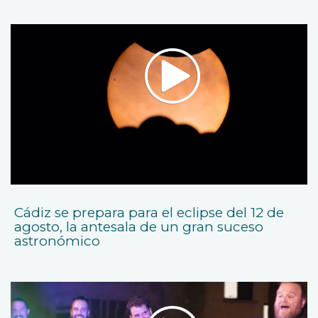
Cádiz se prepara para el eclipse del 12 de
agosto, la antesala de un gran suceso
astronómico