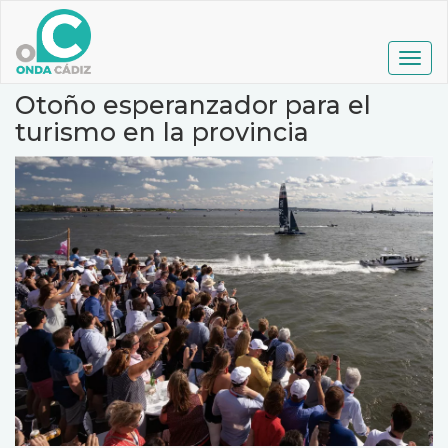
Pasar
al
contenido
Togg
principal
navig
Otoño esperanzador para el
turismo en la provincia