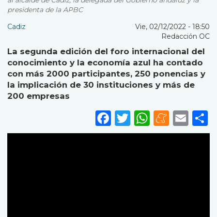
al alcalde de Cádiz, la delegada del Gobierno andaluz y la
presidenta de la APBC
Cadiz
Vie, 02/12/2022 - 18:50
Redacción OC
La segunda edición del foro internacional del
conocimiento y la economía azul ha contado
con más 2000 participantes, 250 ponencias y
la implicación de 30 instituciones y más de
200 empresas
Facebook
Twitter
WhatsA
Mene
Ema
S