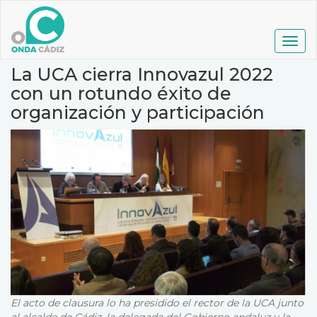
Pasar
al
contenido
Togg
principal
navig
La UCA cierra Innovazul 2022
con un rotundo éxito de
organización y participación
El acto de clausura lo ha presidido el rector de la UCA junto