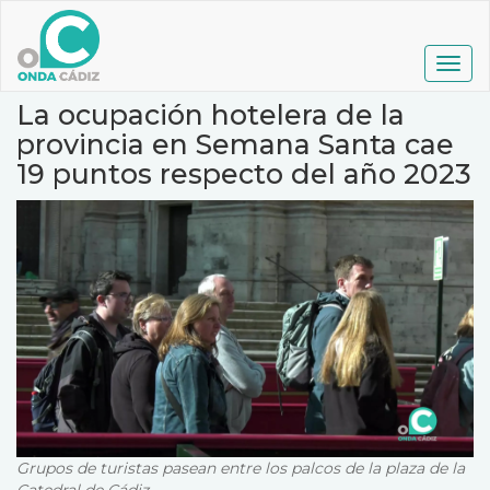
Pasar
al
contenido
Togg
principal
navig
La ocupación hotelera de la
provincia en Semana Santa cae
19 puntos respecto del año 2023
Grupos de turistas pasean entre los palcos de la plaza de la