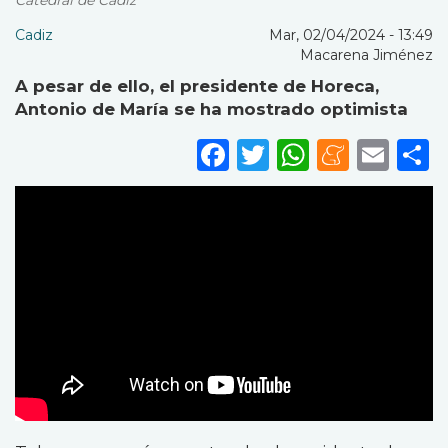
Catedral de Cádiz
Cadiz
Mar, 02/04/2024 - 13:49
Macarena Jiménez
A pesar de ello, el presidente de Horeca,
Antonio de María se ha mostrado optimista
Facebook
Twitter
WhatsA
Mene
Ema
S