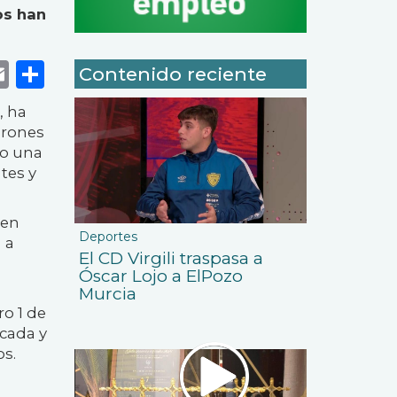
os han
k
r
tsApp
eneame
Email
Share
Contenido reciente
, ha
arones
do una
tes y
 en
Deportes
 a
El CD Virgili traspasa a
Óscar Lojo a ElPozo
Murcia
o 1 de
icada y
os.