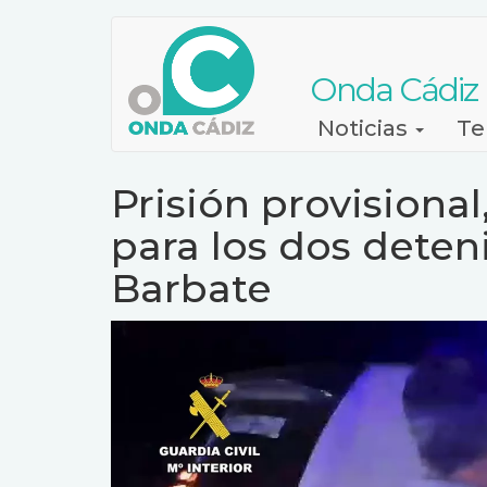
Pasar
al
contenido
Onda Cádiz
principal
Navegación
Noticias
Te
principal
Prisión provisiona
para los dos deten
Barbate