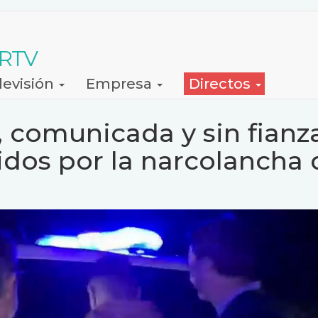
 RTV
levisión
Empresa
Directos
l, comunicada y sin fianz
idos por la narcolancha 