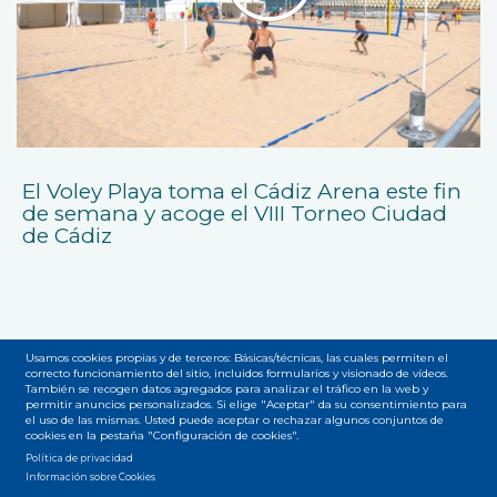
El Voley Playa toma el Cádiz Arena este fin
de semana y acoge el VIII Torneo Ciudad
de Cádiz
Usamos cookies propias y de terceros: Básicas/técnicas, las cuales permiten el
correcto funcionamiento del sitio, incluidos formularios y visionado de vídeos.
También se recogen datos agregados para analizar el tráfico en la web y
Accesibilidad
Privacidad
Legal
Cookies
Mapa web
permitir anuncios personalizados. Si elige "Aceptar" da su consentimiento para
Menú
el uso de las mismas. Usted puede aceptar o rechazar algunos conjuntos de
cookies en la pestaña "Configuración de cookies".
del
Política de privacidad
Información sobre Cookies
pie