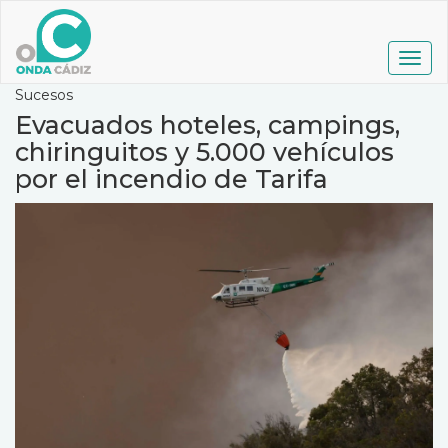
Pasar
al
contenido
Togg
principal
navig
Sucesos
Evacuados hoteles, campings,
chiringuitos y 5.000 vehículos
por el incendio de Tarifa