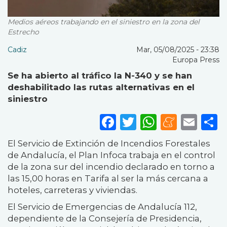
Medios aéreos trabajando en el siniestro en la zona del
Estrecho
Cadiz
Mar, 05/08/2025 - 23:38
Europa Press
Se ha abierto al tráfico la N-340 y se han
deshabilitado las rutas alternativas en el
siniestro
Facebook
Twitter
WhatsA
Mene
Ema
S
El Servicio de Extinción de Incendios Forestales
de Andalucía, el Plan Infoca trabaja en el control
de la zona sur del incendio declarado en torno a
las 15,00 horas en Tarifa al ser la más cercana a
hoteles, carreteras y viviendas.
El Servicio de Emergencias de Andalucía 112,
dependiente de la Consejería de Presidencia,