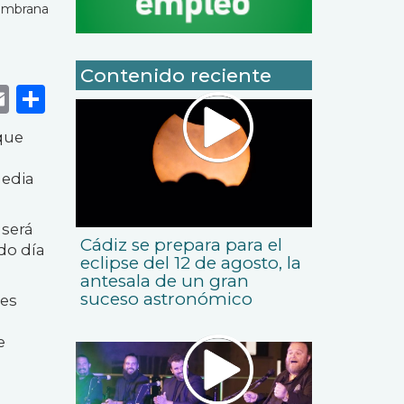
ambrana
Contenido reciente
k
r
tsApp
eneame
Email
Share
que
media
 será
Cádiz se prepara para el
do día
eclipse del 12 de agosto, la
antesala de un gran
suceso astronómico
nes
e