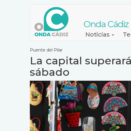
Pasar
al
contenido
Onda Cádiz
principal
Navegación
Noticias
Te
principal
Puente del Pilar
La capital superar
sábado